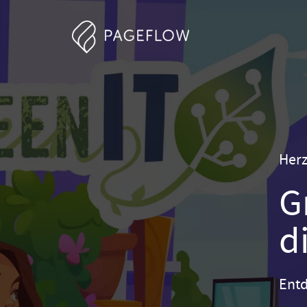
Startseite
Einführung
Digitalisierung im Alltag
Green IT - Was geht mich das an?
Auswirkungen auf die Umwelt
Herz
Green IT: Es geht auch nachhaltig!
G
Was kann jeder Einzelne von uns tun?
d
Einführung
Impressum
Entd