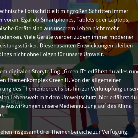
echnische Fortschritt eilt mit großen Schritten immer
er voran. Egal ob Smartphones, Tablets oder Laptops,
nische Geräte sind aus unserem Leben nicht mehr
udenken. Viele Geräte werden zudem immer moderner
eistungsstärker. Diese rasanten Entwicklungen bleiben
dings nicht ohne Folgen für unsere Umwelt.
en
em digitalen Storytelling „Green IT“ erfährst du alles ru
en Themenkomplex Green IT. Von der allgemeinen
ärung des Themenbereichs bis hin zur Verknüpfung unser
talen Lebenswelt mit dem Umweltschutz, hier erfährst du
he Auswirkungen unsere Mediennutzung auf das Klima
n.
ing
stehen insgesamt drei Themenbereiche zur Verfügung.